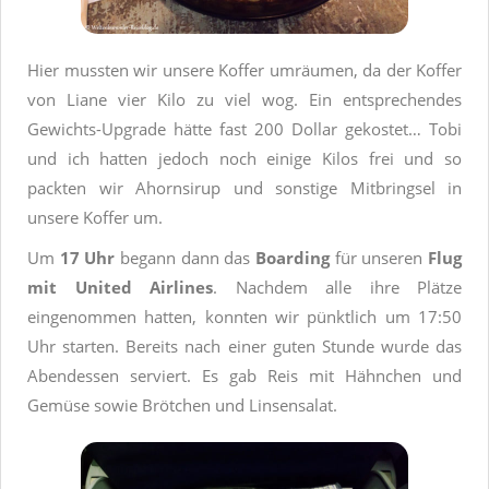
Hier mussten wir unsere Koffer umräumen, da der Koffer
von Liane vier Kilo zu viel wog. Ein entsprechendes
Gewichts-Upgrade hätte fast 200 Dollar gekostet… Tobi
und ich hatten jedoch noch einige Kilos frei und so
packten wir Ahornsirup und sonstige Mitbringsel in
unsere Koffer um.
Um
17 Uhr
begann dann das
Boarding
für unseren
Flug
mit United Airlines
. Nachdem alle ihre Plätze
eingenommen hatten, konnten wir pünktlich um 17:50
Uhr starten. Bereits nach einer guten Stunde wurde das
Abendessen serviert. Es gab Reis mit Hähnchen und
Gemüse sowie Brötchen und Linsensalat.