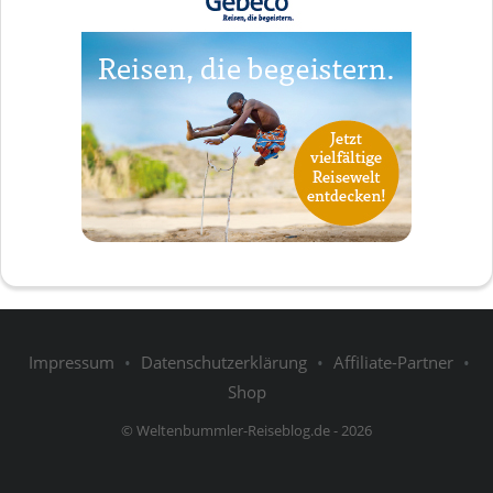
Impressum
•
Datenschutzerklärung
•
Affiliate-Partner
•
Shop
© Weltenbummler-Reiseblog.de - 2026