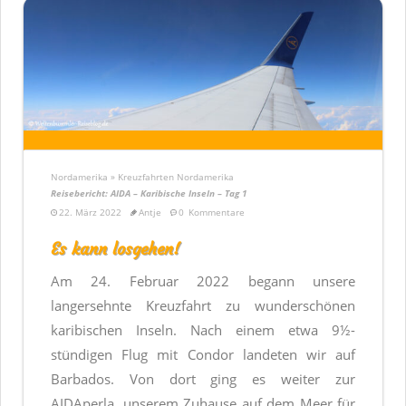
Nordamerika » Kreuzfahrten Nordamerika
Reisebericht: AIDA – Karibische Inseln – Tag 1
22. März 2022
Antje
0
Kommentare
Es kann losgehen!
Am 24. Februar 2022 begann unsere
langersehnte Kreuzfahrt zu wunderschönen
karibischen Inseln. Nach einem etwa 9½-
stündigen Flug mit Condor landeten wir auf
Barbados. Von dort ging es weiter zur
AIDAperla, unserem Zuhause auf dem Meer für