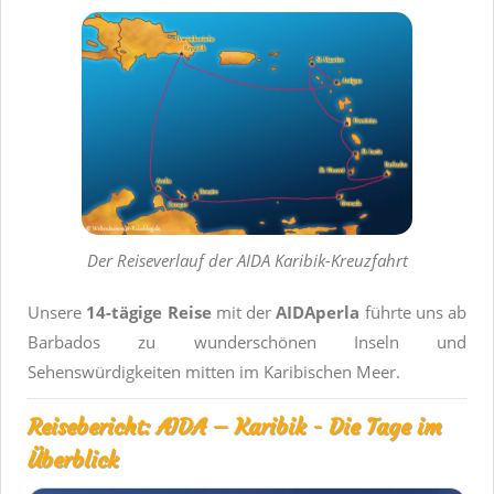
Der Reiseverlauf der AIDA Karibik-Kreuzfahrt
Unsere
14-tägige Reise
mit der
AIDAperla
führte uns ab
Barbados zu wunderschönen Inseln und
Sehenswürdigkeiten mitten im Karibischen Meer.
Reisebericht: AIDA – Karibik - Die Tage im
Überblick