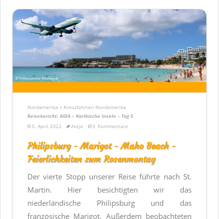
Nordamerika » Kreuzfahrten Nordamerika
Reisebericht: AIDA – Karibische Inseln – Tag 5
5. April 2022
Antje
0
Kommentare
Philipsburg - Marigot - Maho Beach -
Feierlichkeiten zum Rosenmontag
Der vierte Stopp unserer Reise führte nach St.
Martin. Hier besichtigten wir das
niederländische Philipsburg und das
französische Marigot. Außerdem beobachteten