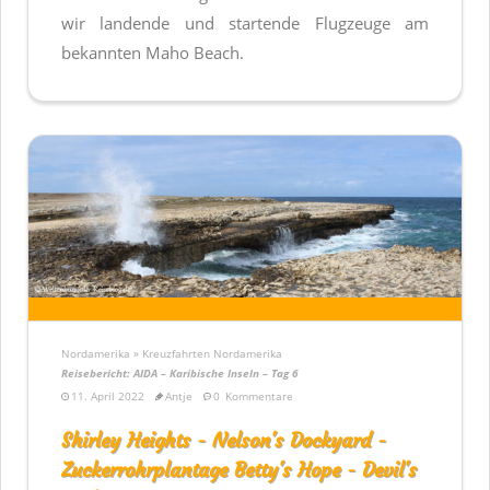
wir landende und startende Flugzeuge am
bekannten Maho Beach.
Nordamerika » Kreuzfahrten Nordamerika
Reisebericht: AIDA – Karibische Inseln – Tag 6
11. April 2022
Antje
0
Kommentare
Shirley Heights - Nelson's Dockyard -
Zuckerrohrplantage Betty's Hope - Devil's