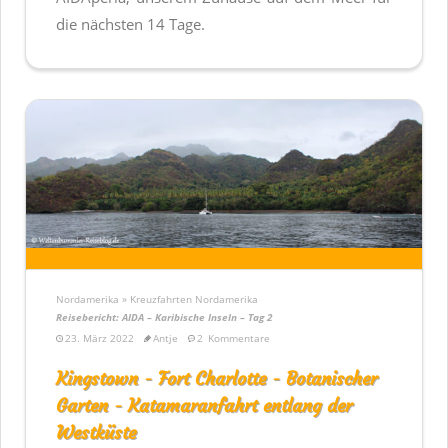
die nächsten 14 Tage.
Nordamerika » Kreuzfahrten Nordamerika
Reisebericht: AIDA – Karibische Inseln – Tag 2
23. März 2022
Antje
2
Kommentare
Kingstown - Fort Charlotte - Botanischer
Garten - Katamaranfahrt entlang der
Westküste