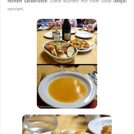
feinen Salzkruste
. Diese wurden mit roter Soße (
Mojo
)
serviert.