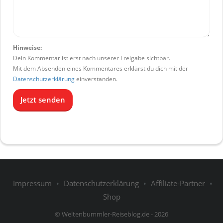
Hinweise:
Dein Kommentar ist erst nach unserer Freigabe sichtbar.
Mit dem Absenden eines Kommentares erklärst du dich mit der
Datenschutzerklärung
einverstanden.
Impressum
•
Datenschutzerklärung
•
Affiliate-Partner
•
Shop
© Weltenbummler-Reiseblog.de - 2026